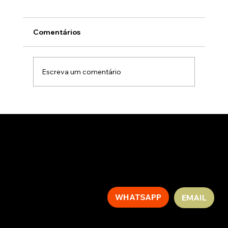
Comentários
Escreva um comentário
A caminhada de Pelé: o entregador de
jornais mais famoso de BH
Vamos
conversar?
WHATSAPP
EMAIL